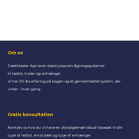
Om os
DækMaster Aps laver dæktryksovervågningssystemer
til
lastbil, trailer og anhænger.
Vi har 30 års erfaring på bagen og et gennemtestet system,
der
virker – hver gang.
Gratis konsultation
Kontakt os hvis du vil have
et uforpligtende tilbud tilpasset til din
type af lastbil, antal dæk og type af anhænger.